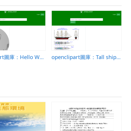
openclipart圖庫：Hello World
openclipart圖庫：Tall ship &quot;Sunshine&quot; design