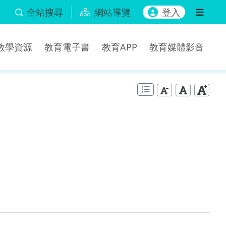
全站搜尋
網站導覽
登入
b教學資源
教育電子書
教育APP
教育媒體影音