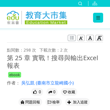
:::
跳到主要內容
:::
點閱數：298 次
下載次數：2 次
第 25 章 實戰！搜尋與輸出Excel
報表
ebook
作者：
吳弘凱
(臺南市立龍崎國小)
0
0
收藏
問題回報
檢舉
加入追蹤