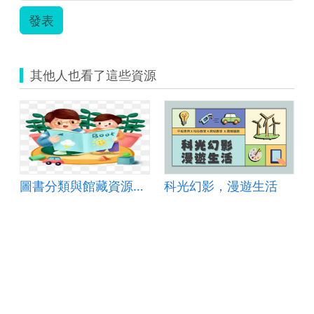
案、
學
發表
簡
習
報、
單）.pdf
學
習
其他人也看了這些資源
單）.docx
圖書分類與館藏資源查詢
科光幻影，漫遊生活