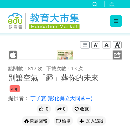
:::
跳到主要內容
:::
點閱數：817 次
下載次數：13 次
別讓空氣「霾」葬你的未來
app
提供者：
丁子宴
(彰化縣立大同國中)
0
0
收藏
問題回報
檢舉
加入追蹤