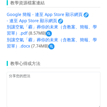
教學資源檔案連結
Google 簡報 - 連至 App Store 顯示網頁
- 連至 App Store 顯示網頁
別讓空氣「霾」葬你的未來（含教案、簡報、學
習單）.pdf
(8.57MB)
預
覽
別讓空氣「霾」葬你的未來（含教案、簡報、學
別
習單）.docx
(7.74MB)
預
讓
覽
空
別
氣
讓
「霾」
教學心得或方法
空
葬
氣
你
「霾」
的
葬
未
你
來
的
（含
未
教
來
案、
（含
簡
教
報、