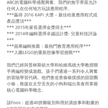
ABC的電腦科學感覺興奮。我們的無字界面允許
任何人在任何地方玩該應用程序。

***贏得 2016 KAPi 大獎 – 最佳幼童應用程式或
產品獎項***

*** 2015年家長選擇金獎得主***

*** 2014年編輯選擇卓越設計獎- 兒童科技評論
***

***蘋果編輯推薦：最熱門教育應用程序***

***入圍LEGO的重新想像學習挑戰***

我們已經與普林斯頓大學和哈維瑪德大學教授聯
手將編程變成遊戲。孩子們通過一系列令人興奮
的冒險學習代碼。他們會追查偷偷摸摸的甜甜圈
小偷，救援在太空丟失的小狗和端出美食而掌握
核心電腦科學概念。

該Foos：超過40拼圖級別和用於講故事和動畫的