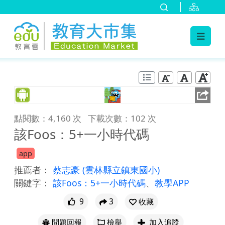
:::
跳到主要內容
:::
點閱數：4,160 次
下載次數：102 次
該Foos：5+一小時代碼
app
推薦者：
蔡志豪
(雲林縣立鎮東國小)
關鍵字：
該Foos：5+一小時代碼
、
教學APP
9
3
收藏
問題回報
檢舉
加入追蹤