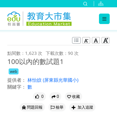
:::
跳到主要內容
:::
點閱數：1,623 次
下載次數：90 次
100以內的數試題1
web
提供者：
林怡妏
(屏東縣光華國小)
關鍵字：
數
0
0
收藏
問題回報
檢舉
加入追蹤