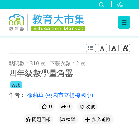
:::
跳到主要內容
:::
點閱數：310 次
下載次數：2 次
四年級數學量角器
web
作者：
徐莉華
(桃園市立楊梅國小)
0
0
收藏
問題回報
檢舉
加入追蹤