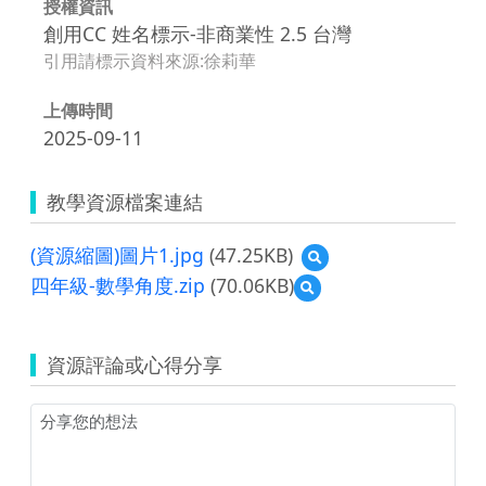
授權資訊
創用CC 姓名標示-非商業性 2.5 台灣
引用請標示資料來源:徐莉華
上傳時間
2025-09-11
教學資源檔案連結
(資源縮圖)圖片1.jpg
(47.25KB)
預
覽
四年級-數學角度.zip
(70.06KB)
預
(資
覽
源
四
縮
年
圖)
資源評論或心得分享
級-
圖
數
片
學
1.jpg
角
度.zip