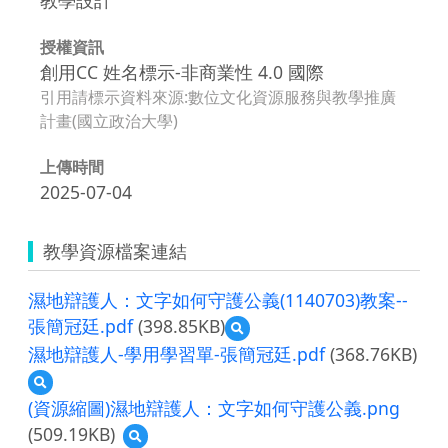
授權資訊
創用CC 姓名標示-非商業性 4.0 國際
引用請標示資料來源:數位文化資源服務與教學推廣
計畫(國立政治大學)
上傳時間
2025-07-04
教學資源檔案連結
濕地辯護人：文字如何守護公義(1140703)教案--
張簡冠廷.pdf
(398.85KB)
預
覽
濕地辯護人-學用學習單-張簡冠廷.pdf
(368.76KB)
濕
預
地
覽
辯
(資源縮圖)濕地辯護人：文字如何守護公義.png
濕
護
(509.19KB)
預
地
人：