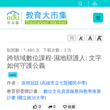
:::
跳到主要內容
:::
點閱數：1,480 次
下載次數：3 次
跨領域數位課程-濕地辯護人: 文字
如何守護公義
web
作者：
張簡冠廷
(高雄市立七賢國民中學)
教育部委辦計畫：
數位文化資源服務與教學推廣
計畫
(國立政治大學)
0
0
收藏