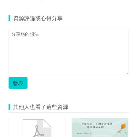
覽
辯
文
(資
護
字
源
人-
如
資源評論或心得分享
縮
學
何
圖)
用
守
濕
學
護
地
習
公
辯
單-
義
護
張
(1140703)
人：
簡
教
文
冠
案-
字
廷.pdf
-
如
張
何
簡
發表
守
冠
護
廷.pdf
公
義.png
其他人也看了這些資源