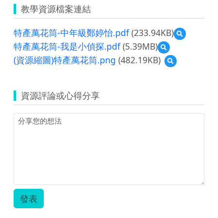
教學資源檔案連結
特產萬花筒-中年級鄭婷怡.pdf
(233.94KB)
預
覽
特產萬花筒-我是小偵探.pdf
(5.39MB)
預
特
覽
(資源縮圖)特產萬花筒.png
(482.19KB)
預
產
特
覽
萬
產
(資
花
萬
源
筒-
花
資源評論或心得分享
縮
中
筒-
圖)
年
我
特
級
是
產
鄭
小
萬
婷
偵
花
怡.pdf
探.pdf
筒.png
發表