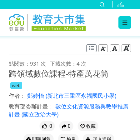
:::
跳到主要內容
:::
點閱數：931 次
下載次數：4 次
跨領域數位課程-特產萬花筒
web
作者：
鄭婷怡
(新北市三重區永福國民小學)
教育部委辦計畫：
數位文化資源服務與教學推廣
計畫
(國立政治大學)
0
0
收藏
問題回報
檢舉
加入追蹤