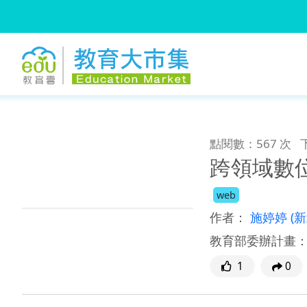
:::
跳到主要內容
:::
點閱數：567 次
跨領域數
web
作者：
施婷婷
(
教育部委辦計畫
1
0