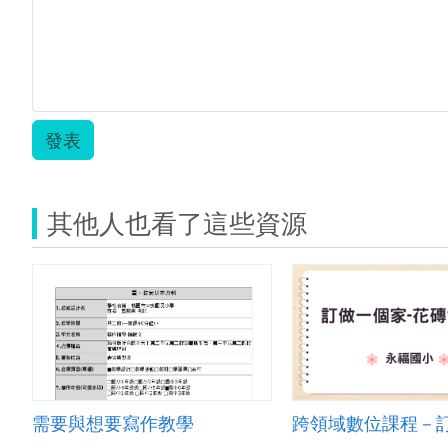
意
施
思.png
婷
婷.pd
發表
其他人也看了這些資源
需要與想要寫作教學