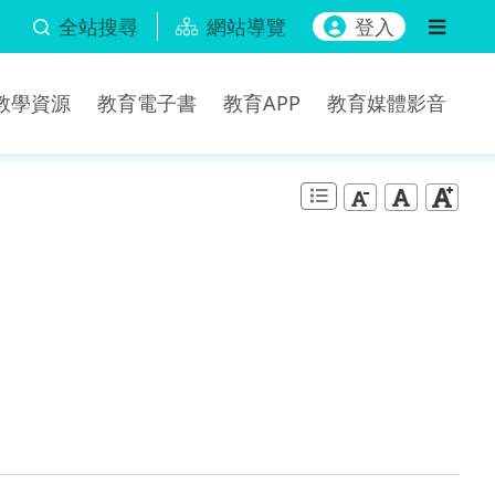
全站搜尋
網站導覽
登入
b教學資源
教育電子書
教育APP
教育媒體影音