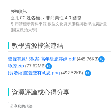
授權資訊
創用CC 姓名標示-非商業性 4.0 國際
引用請標示資料來源:數位文化資源服務與教學推廣計畫
(國立政治大學)
教學資源檔案連結
聲聲有意思教案-高年級施婷婷.pdf
(445.76KB)
預
覽
聆聽.zip
(77.62MB)
預
聲
覽
(資源縮圖)聲聲有意思.png
(492.52KB)
預
聲
聆
覽
有
聽.zip
(資
意
源
思
資源評論或心得分享
縮
教
圖)
案-
聲
高
聲
年
有
級