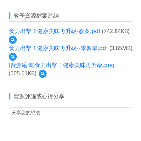
教學資源檔案連結
食力出擊！健康美味再升級-教案.pdf
(742.84KB)
預
覽
食力出擊！健康美味再升級--學習單.pdf
(3.85MB)
食
預
力
覽
出
(資源縮圖)食力出擊！健康美味再升級.png
食
擊！
(505.61KB)
預
力
健
覽
出
康
(資
擊！
美
源
健
味
資源評論或心得分享
縮
康
再
圖)
美
升
食
味
級-
力
再
教
出
升
案.pdf
擊！
級-
健
-
康
學