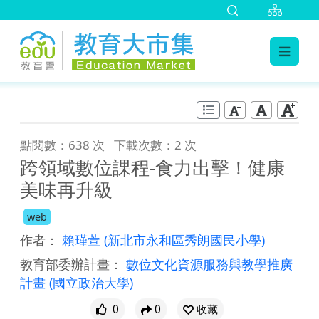
:::
跳到主要內容
:::
點閱數：638 次
下載次數：2 次
跨領域數位課程-食力出擊！健康
美味再升級
web
作者：
賴瑾萱
(新北市永和區秀朗國民小學)
教育部委辦計畫：
數位文化資源服務與教學推廣
計畫
(國立政治大學)
0
0
收藏