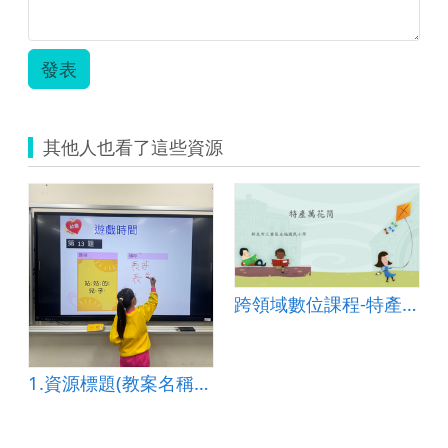
美
習
味
單.pdf
再
發表
升
級.png
其他人也看了這些資源
家 幸福家庭樹
跨領域數位課程-特產萬花筒
1.資源標題(教案名稱) 走進阿朗壹古道