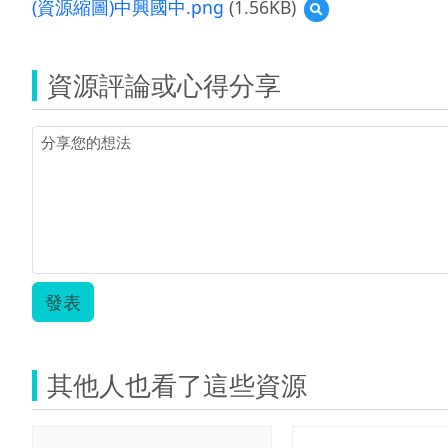
(資源縮圖)中興國中.png
(1.56KB)
預
(觸
覽
屏)
(資
成
源
果
資源評論或心得分享
縮
報
圖)
告-
中
教
興
案-
國
刺
中.png
激
與
感
應.
發表
其他人也看了這些資源