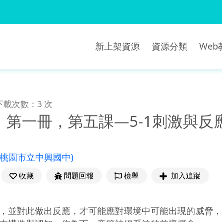
新上架資源
資源分類
We
下載次數：3 次
，第一冊，第五課―5-1刺激與反
(桃園市立中興國中)
收藏
問題回報
檢舉
加入追蹤
，並對此做出反應，才可能應對環境中可能出現的威脅，