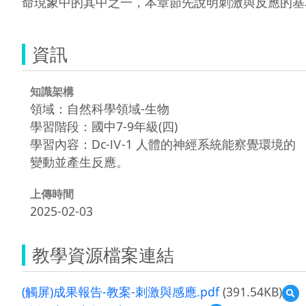
命現象中的其中之一，本章節先說明刺激與反應的基
資訊
知識架構
領域：自然科學領域-生物
學習階段：國中7-9年級(四)
學習內容：Dc-Ⅳ-1 人體的神經系統能察覺環境的
變動並產生反應。
上傳時間
2025-02-03
教學資源檔案連結
(觸屏)成果報告-教案-刺激與感應.pdf
(391.54KB)
預
覽