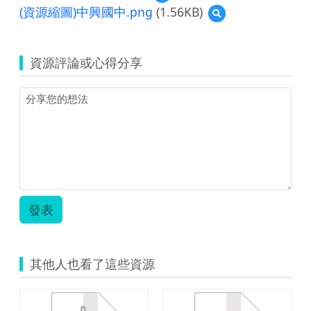
覽
(資源縮圖)中興國中.png
(1.56KB)
預
兒
覽
時
(資
記
源
趣.zip
資源評論或心得分享
縮
圖)
中
興
國
中.png
發表
其他人也看了這些資源