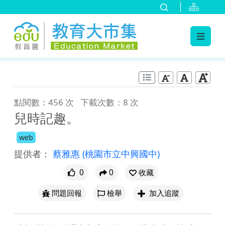
:::
跳到主要內容
:::
點閱數：456 次
下載次數：8 次
兒時記趣。
web
提供者：
蔡雅惠
(桃園市立中興國中)
0
0
收藏
問題回報
檢舉
加入追蹤