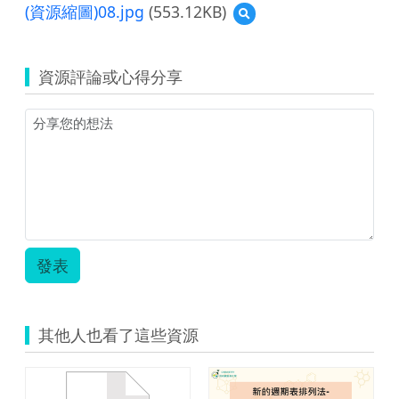
覽
(資源縮圖)08.jpg
(553.12KB)
預
08
覽
團
(資
隊
源
合
資源評論或心得分享
縮
作
圖)08.jpg
向
前
行.zip
發表
其他人也看了這些資源