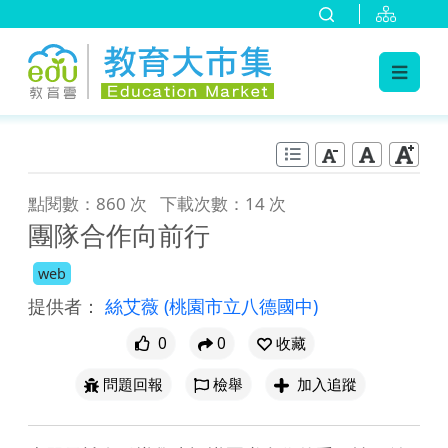
:::
跳到主要內容
:::
點閱數：860 次
下載次數：14 次
團隊合作向前行
web
提供者：
絲艾薇
(桃園市立八德國中)
0
0
收藏
問題回報
檢舉
加入追蹤