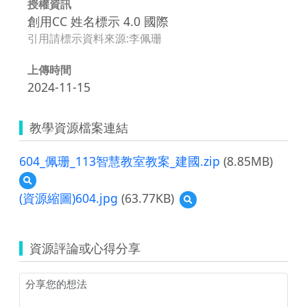
授權資訊
創用CC 姓名標示 4.0 國際
引用請標示資料來源:李佩珊
上傳時間
2024-11-15
教學資源檔案連結
604_佩珊_113智慧教室教案_建國.zip
(8.85MB)
預
覽
(資源縮圖)604.jpg
(63.77KB)
預
604_
覽
佩
(資
珊
源
_113
資源評論或心得分享
縮
智
圖)604.jpg
慧
教
室