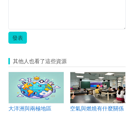
教
案
_
建
國.zip
發表
其他人也看了這些資源
大洋洲與兩極地區
空氣與燃燒有什麼關係
0