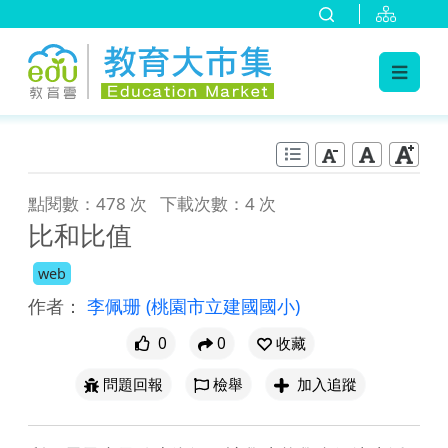
:::
跳到主要內容
:::
點閱數：478 次
下載次數：4 次
比和比值
web
作者：
李佩珊
(桃園市立建國國小)
0
0
收藏
問題回報
檢舉
加入追蹤