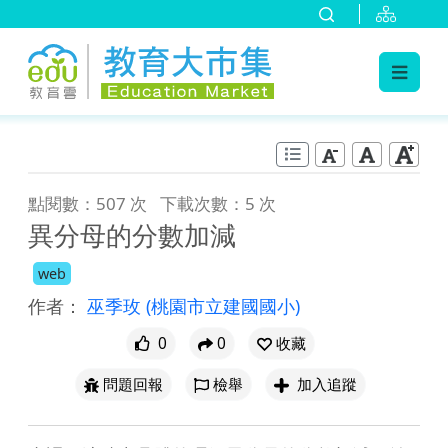
:::
跳到主要內容
:::
點閱數：507 次
下載次數：5 次
異分母的分數加減
web
作者：
巫季玫
(桃園市立建國國小)
0
0
收藏
問題回報
檢舉
加入追蹤