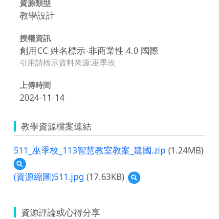
資源類型
教學設計
授權資訊
創用CC 姓名標示-非商業性 4.0 國際
引用請標示資料來源:巫季玫
上傳時間
2024-11-14
教學資源檔案連結
511_巫季枚_113智慧教室教案_建國.zip
(1.24MB)
預
覽
(資源縮圖)511.jpg
(17.63KB)
預
511_
覽
巫
(資
季
源
枚
資源評論或心得分享
縮
_113