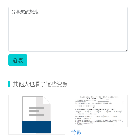
圖)511.jpg
智
慧
教
室
教
案
_
建
國.zip
發表
其他人也看了這些資源
分數