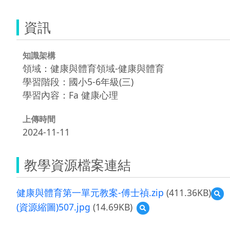
資訊
知識架構
領域：健康與體育領域-健康與體育
學習階段：國小5-6年級(三)
學習內容：Fa 健康心理
上傳時間
2024-11-11
教學資源檔案連結
健康與體育第一單元教案-傅士禎.zip
(411.36KB)
預
覽
(資源縮圖)507.jpg
(14.69KB)
預
健
覽
康
(資