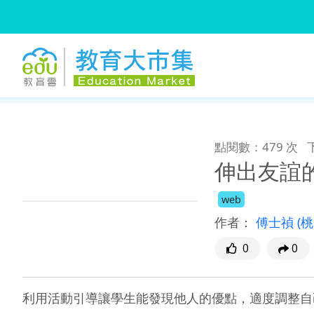
:::
跳到主要內容
:::
點閱數：479 次
伸出友誼
web
作者：
傅士禎
(
0
0