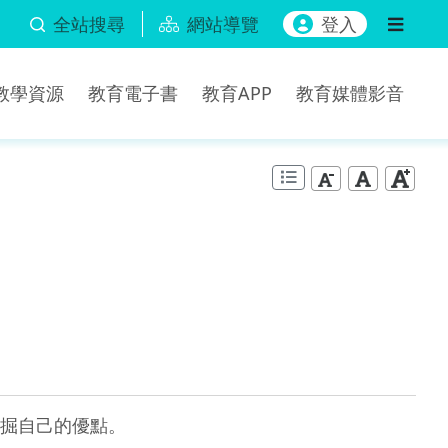
全站搜尋
網站導覽
登入
b教學資源
教育電子書
教育APP
教育媒體影音