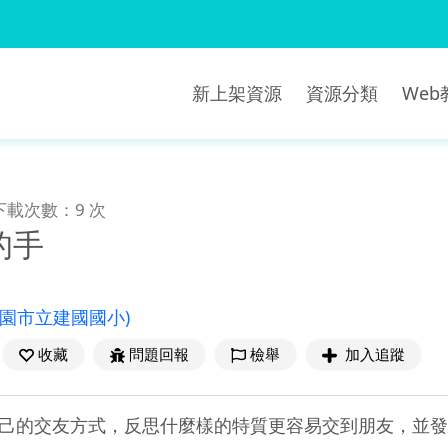
新上架資源
資源分類
We
下載次數：9 次
的手
桃園市立建國國小)
收藏
問題回報
檢舉
加入追蹤