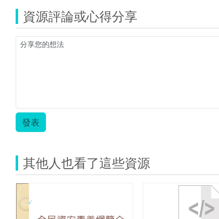
與
源
體
資源評論或心得分享
縮
育
圖)507.jpg
第
一
單
元
教
案-
傅
士
禎.
發表
其他人也看了這些資源