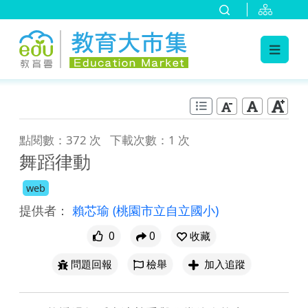
:::
跳到主要內容
:::
點閱數：372 次
下載次數：1 次
舞蹈律動
web
提供者：
賴芯瑜
(桃園市立自立國小)
0
0
收藏
問題回報
檢舉
加入追蹤