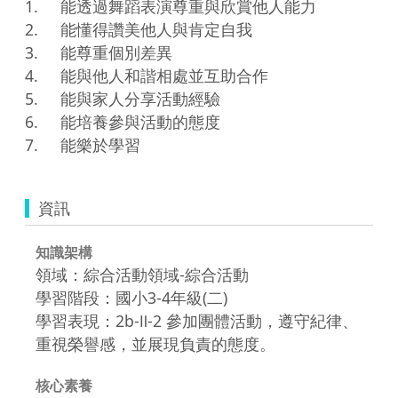
1.	能透過舞蹈表演尊重與欣賞他人能力

2.	能懂得讚美他人與肯定自我

3.	能尊重個別差異

4.	能與他人和諧相處並互助合作

5.	能與家人分享活動經驗

6.	能培養參與活動的態度

7.	能樂於學習
資訊
知識架構
領域：綜合活動領域-綜合活動
學習階段：國小3-4年級(二)
學習表現：2b-Ⅱ-2 參加團體活動，遵守紀律、
重視榮譽感，並展現負責的態度。
核心素養