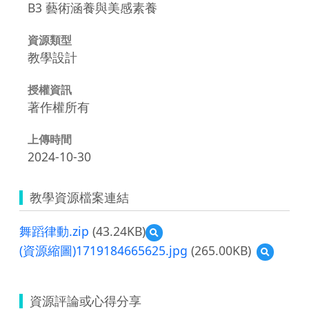
B3 藝術涵養與美感素養
資源類型
教學設計
授權資訊
著作權所有
上傳時間
2024-10-30
教學資源檔案連結
舞蹈律動.zip
(43.24KB)
預
覽
(資源縮圖)1719184665625.jpg
(265.00KB)
預
舞
覽
蹈
(資
律
源
動.zip
資源評論或心得分享
縮