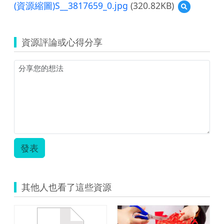
覽
(資源縮圖)S__3817659_0.jpg
(320.82KB)
預
數
覽
學.zip
(資
源
資源評論或心得分享
縮
圖)S__381765
發表
其他人也看了這些資源