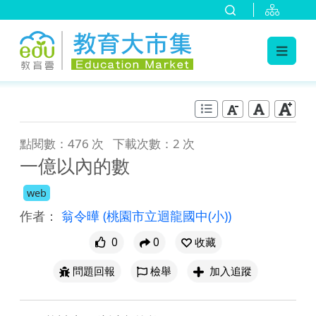
:::
跳到主要內容
:::
點閱數：476 次
下載次數：2 次
一億以內的數
web
作者：
翁令曄
(桃園市立迴龍國中(小))
0
0
收藏
問題回報
檢舉
加入追蹤