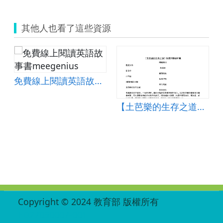
其他人也看了這些資源
免費線上閱讀英語故事書meegenius
【土芭樂的生存之道】教學活動設計單
0091130181851
:::
Copyright © 2024 教育部 版權所有
ED27030007-001