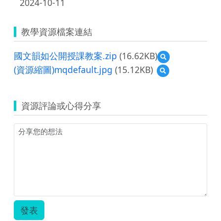
2024-10-11
教學資源檔案連結
國文韻如公開授課教案.zip
(16.62KB)
預
覽
(資源縮圖)mqdefault.jpg
(15.12KB)
預
國
覽
文
(資
韻
源
如
資源評論或心得分享
縮
公
圖)mqdefault.jpg
開
授
課
教
案.zip
發表