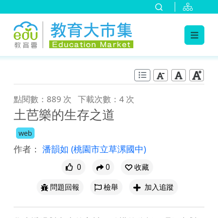
:::
跳到主要內容
:::
點閱數：889 次
下載次數：4 次
土芭樂的生存之道
web
作者：
潘韻如
(桃園市立草漯國中)
0
0
收藏
問題回報
檢舉
加入追蹤