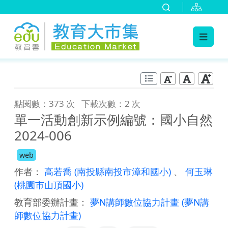
:::
跳到主要內容
:::
點閱數：373 次
下載次數：2 次
單一活動創新示例編號：國小自然
2024-006
web
作者：
高若喬
(南投縣南投市漳和國小)
、
何玉琳
(桃園市山頂國小)
教育部委辦計畫：
夢N講師數位協力計畫
(夢N講
師數位協力計畫)