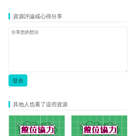
一
(資
活
源
動
資源評論或心得分享
縮
創
圖)113
新
年
教
示
學
例
示
上
例
架
_
_
國
資
小
源
自
代
然
發表
表
_006(環
圖.png
境
與
生
其他人也看了這些資源
物
活
動
三
新
環