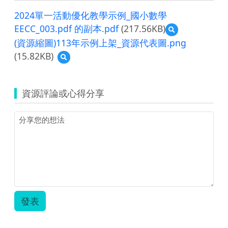
2024單一活動優化教學示例_國小數學
EECC_003.pdf 的副本.pdf
(217.56KB)
預
覽
(資源縮圖)113年示例上架_資源代表圖.png
2024
(15.82KB)
預
單
覽
一
(資
活
源
動
資源評論或心得分享
縮
優
圖)113
化
年
教
示
學
例
示
上
例
架
_
_
國
資
小
源
數
代
學
發表
表
EECC_003.pdf
圖.png
的
副