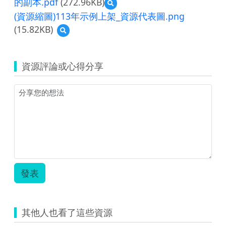
的副本.pdf
(272.96KB)
預
覽
(資源縮圖)113年示例上架_資源代表圖.png
2024
(15.82KB)
預
單
覽
一
(資
活
源
動
資源評論或心得分享
縮
優
圖)113
化
年
教
示
學
例
示
上
例
架
_
_
國
資
小
源
數
代
學
發表
表
_003.pdf
圖.png
的
副
本.pdf
其他人也看了這些資源