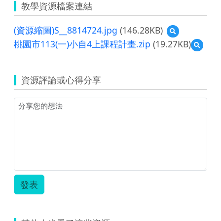
教學資源檔案連結
(資源縮圖)S__8814724.jpg
(146.28KB)
預
覽
桃園市113(一)小自4上課程計畫.zip
(19.27KB)
預
(資
覽
源
桃
縮
園
圖)S__8814724.
資源評論或心得分享
市
113(一)
小
自
4
上
課
程
計
畫.zip
發表