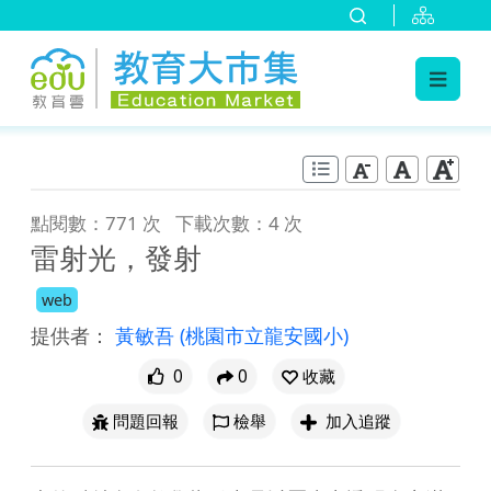
:::
跳到主要內容
:::
點閱數：771 次
下載次數：4 次
雷射光，發射
web
提供者：
黃敏吾
(桃園市立龍安國小)
0
0
收藏
問題回報
檢舉
加入追蹤