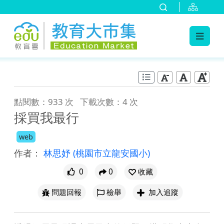
:::
跳到主要內容
:::
點閱數：933 次
下載次數：4 次
採買我最行
web
作者：
林思妤
(桃園市立龍安國小)
0
0
收藏
問題回報
檢舉
加入追蹤