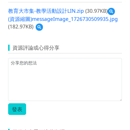
教育大市集-教學活動設計LIN.zip
(30.97KB)
預
覽
(資源縮圖)messageImage_1726730509935.jpg
教
(182.97KB)
預
育
覽
大
(資
市
源
集-
資源評論或心得分享
縮
教
圖)messageImage_1726730509935.jpg
學
活
動
設
計
LIN.zip
發表