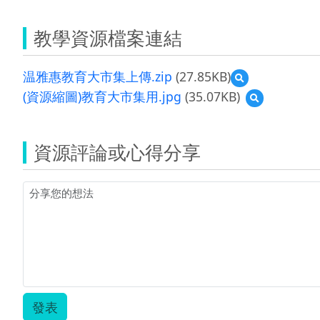
教學資源檔案連結
温雅惠教育大市集上傳.zip
(27.85KB)
預
覽
(資源縮圖)教育大市集用.jpg
(35.07KB)
預
温
覽
雅
(資
惠
源
教
資源評論或心得分享
縮
育
圖)
大
教
市
育
集
大
上
市
傳.zip
集
用.jpg
發表