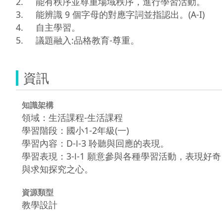
2.	能有秩序並尊重場域秩序，進行學習活動。

3.	能辨識 9 個字母的對應字詞並指認出。(A-I)

4.     自主學習。

資訊
知識架構
領域：生活課程-生活課程
學習階段：國小1-2年級(一)
學習內容：D-Ⅰ-3 聆聽與回應的表現。
學習表現：3-Ⅰ-1 願意參與各種學習活動，表現好奇
與求知探究之心。
資源類型
教學設計