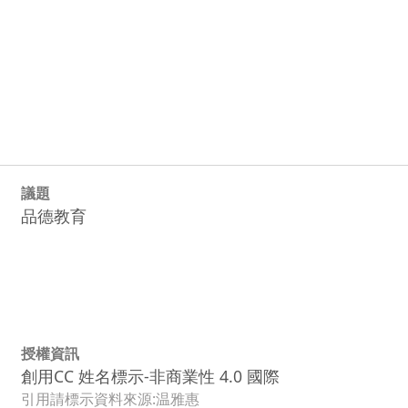
議題
品德教育
授權資訊
創用CC 姓名標示-非商業性 4.0 國際
引用請標示資料來源:温雅惠