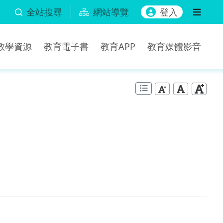
全站搜尋
網站導覽
登入
b教學資源
教育電子書
教育APP
教育媒體影音