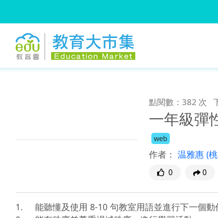
:::
跳到主要內容
:::
點閱數：382 次
一年級彈性
web
作者：
温雅惠
(
0
0
1.	能聽懂及使用 8-10 句教室用語並進行下一個動作。
