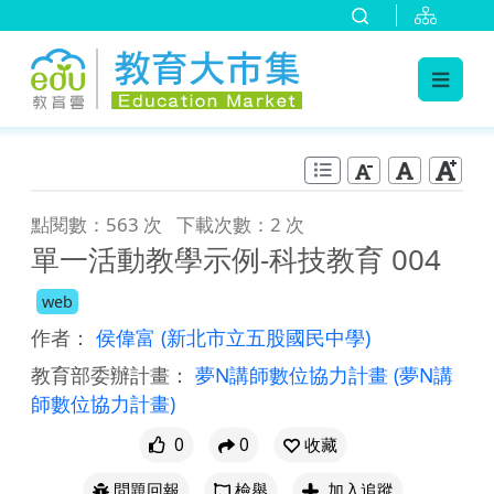
:::
跳到主要內容
:::
點閱數：563 次
下載次數：2 次
單一活動教學示例-科技教育 004
web
作者：
侯偉富
(新北市立五股國民中學)
教育部委辦計畫：
夢N講師數位協力計畫
(夢N講
師數位協力計畫)
0
0
收藏
問題回報
檢舉
加入追蹤