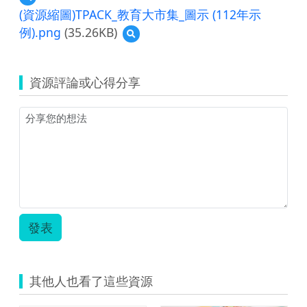
覽
(資源縮圖)TPACK_教育大市集_圖示 (112年示
單
例).png
(35.26KB)
預
一
覽
活
(資
動
源
教
資源評論或心得分享
縮
學
圖)TPACK_
示
教
例-
育
科
大
技
市
教
集
育
_
004.pdf
圖
示
(112
發表
年
示
例).png
其他人也看了這些資源