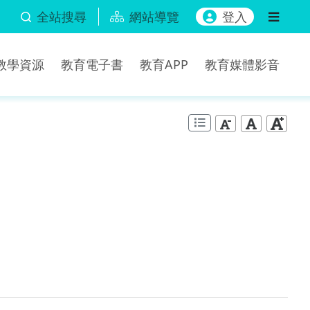
全站搜尋
網站導覽
登入
b教學資源
教育電子書
教育APP
教育媒體影音