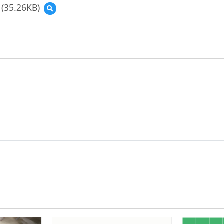
(35.26KB)
預
覽
(資
源
縮
圖)TPACK_
教
育
-
大
市
集
_
圖
3.pdf
示
(112
年
示
例).png