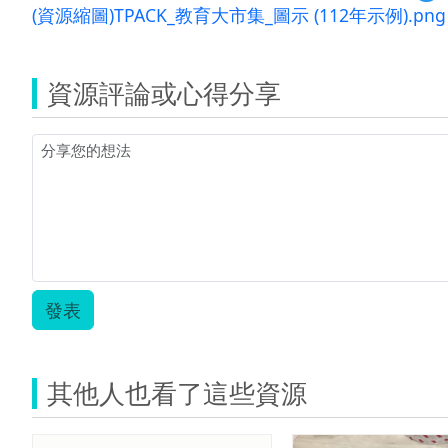
覽
(資源縮圖)TPACK_教育大市集_圖示 (112年示例).png
單
一
活
動
資源評論或心得分享
教
學
示
例
科
技
教
育
00
發表
其他人也看了這些資源