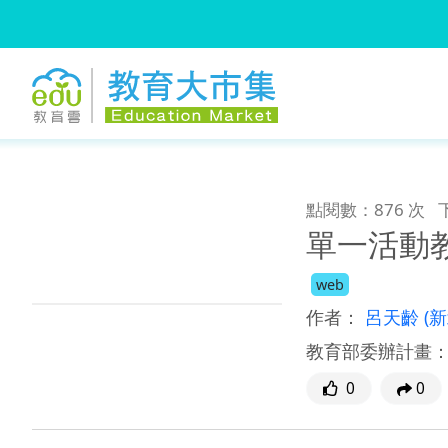
:::
跳到主要內容
:::
點閱數：876 次
單一活動教
web
作者：
呂天齡
(
教育部委辦計畫
0
0