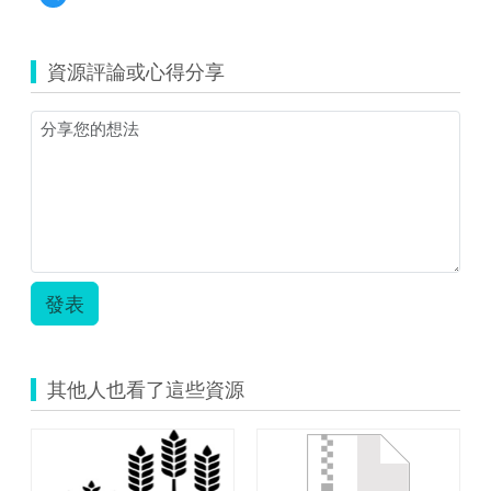
覽
文-112
(資
年
源
教
資源評論或心得分享
縮
育
圖)
大
平
市
板
集
實
公
作
開
(知
授
識
課
圖
教
卡).jpg
學
活
發表
動
教
案.zip
其他人也看了這些資源