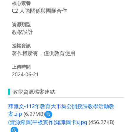
核心素養
C2 人際關係與團隊合作
資源類型
教學設計
授權資訊
著作權所有，僅供教育使用
上傳時間
2024-06-21
教學資源檔案連結
薛雅文-112年教育大市集公開授課教學活動教
案.zip
(6.97MB)
預
覽
(資源縮圖)平板實作(知識圖卡).jpg
(456.27KB)
薛
預
雅