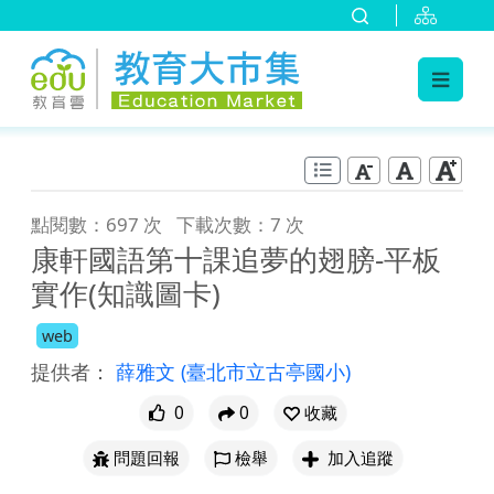
:::
跳到主要內容
:::
點閱數：697 次
下載次數：7 次
康軒國語第十課追夢的翅膀-平板
實作(知識圖卡)
web
提供者：
薛雅文
(臺北市立古亭國小)
0
0
收藏
問題回報
檢舉
加入追蹤