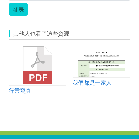
社
會
發表
許
家
豪.zip
其他人也看了這些資源
5
我們都是一家人
行業寫真
:::