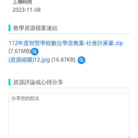
上傳時間
2023-11-08
教學資源檔案連結
112年度智慧學校數位學堂教案-社會許家豪.zip
(7.61MB)
預
覽
(資源縮圖)12.jpg
(16.87KB)
預
112
覽
年
(資
度
源
智
資源評論或心得分享
縮
慧
圖)12.jpg
學
校
數
位
學
堂
教
案-