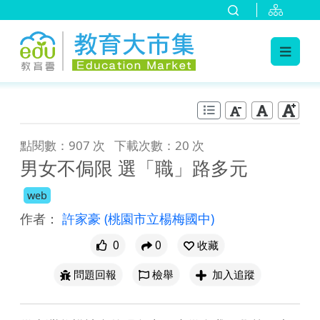
:::
跳到主要內容
:::
點閱數：907 次
下載次數：20 次
男女不侷限 選「職」路多元
web
作者：
許家豪
(桃園市立楊梅國中)
0
0
收藏
問題回報
檢舉
加入追蹤