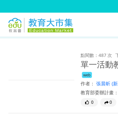
:::
跳到主要內容
:::
點閱數：487 次
單一活動教
web
作者：
張晨昕
(
教育部委辦計畫
0
0