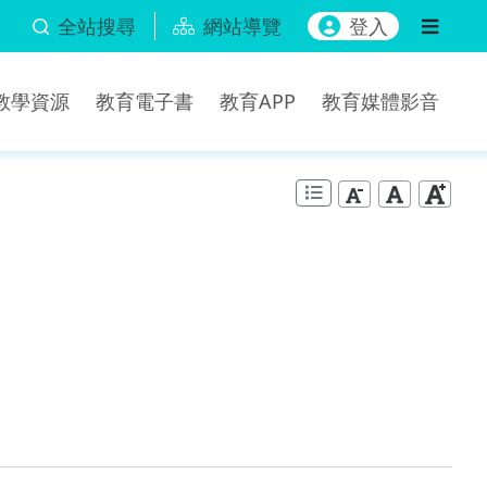
全站搜尋
網站導覽
登入
b教學資源
教育電子書
教育APP
教育媒體影音