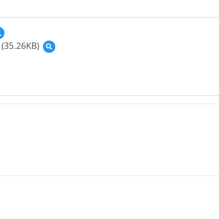
預
覽
(35.26KB)
預
單
覽
一
(資
活
源
動
縮
教
圖)TPACK_
學
教
示
育
例-
大
國
市
中
集
小
_
表
圖
演
示
002.pdf
(112
年
示
例).png