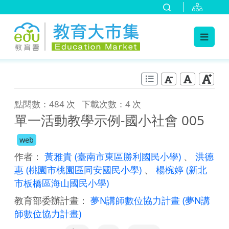
:::
跳到主要內容
:::
點閱數：484 次
下載次數：4 次
單一活動教學示例-國小社會 005
web
作者：
黃雅貴
(臺南市東區勝利國民小學)
、
洪德
惠
(桃園市桃園區同安國民小學)
、
楊椀婷
(新北
市板橋區海山國民小學)
教育部委辦計畫：
夢N講師數位協力計畫
(夢N講
師數位協力計畫)