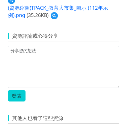
覽
(資源縮圖)TPACK_教育大市集_圖示 (112年示
單
例).png
(35.26KB)
預
一
覽
活
(資
動
源
教
資源評論或心得分享
縮
學
圖)TPACK_
示
教
例-
育
國
大
小
市
社
集
會
_
005.pdf
圖
示
(112
發表
年
示
例).png
其他人也看了這些資源