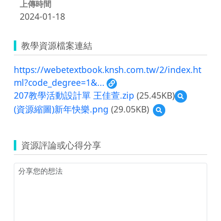
上傳時間
2024-01-18
教學資源檔案連結
https://webetextbook.knsh.com.tw/2/index.ht
ml?code_degree=1&...
207教學活動設計單 王佳萱.zip
(25.45KB)
預
覽
(資源縮圖)新年快樂.png
(29.05KB)
預
207
覽
教
(資
學
源
活
資源評論或心得分享
縮
動
圖)
設
新
計
年
單
快
王
樂.png
佳
萱.zip