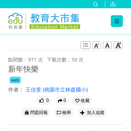
:::
跳到主要內容
:::
點閱數：971 次
下載次數：50 次
新年快樂
web
作者：
王佳萱
(桃園市立林森國小)
0
0
收藏
問題回報
檢舉
加入追蹤