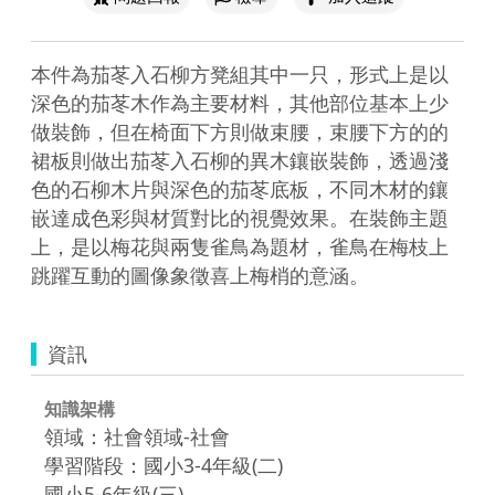
本件為茄苳入石柳方凳組其中一只，形式上是以
深色的茄苳木作為主要材料，其他部位基本上少
做裝飾，但在椅面下方則做束腰，束腰下方的的
裙板則做出茄苳入石柳的異木鑲嵌裝飾，透過淺
色的石柳木片與深色的茄苳底板，不同木材的鑲
嵌達成色彩與材質對比的視覺效果。在裝飾主題
上，是以梅花與兩隻雀鳥為題材，雀鳥在梅枝上
跳躍互動的圖像象徵喜上梅梢的意涵。
資訊
知識架構
領域：社會領域-社會
學習階段：國小3-4年級(二)
國小5-6年級(三)