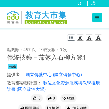
:::
跳到主要內容
:::
點閱數：457 次
下載次數：0 次
傳統技藝－茄苳入石柳方凳1
web
提供者：
國立傳藝中心
(國立傳藝中心)
教育部委辦計畫：
數位文化資源服務與教學推廣
計畫
(國立政治大學)
0
0
收藏
問題回報
檢舉
加入追蹤