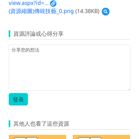
view.aspx?id=...
(資源縮圖)傳統技藝_0.png
(14.38KB)
預
覽
(資
源
資源評論或心得分享
縮
圖)
傳
統
技
藝
_0.png
發表
其他人也看了這些資源