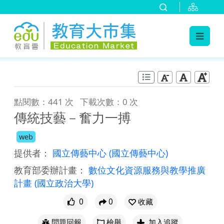
:::
跳到主要內容
:::
點閱數：441 次
下載次數：0 次
傳統技藝－奮力一搏
web
提供者：
國立傳藝中心
(國立傳藝中心)
教育部委辦計畫：
數位文化資源服務與教學推廣
計畫
(國立政治大學)
0
0
收藏
問題回報
檢舉
加入追蹤