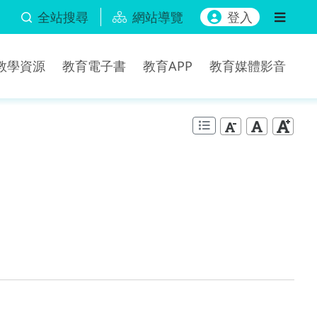
全站搜尋
網站導覽
登入
b教學資源
教育電子書
教育APP
教育媒體影音