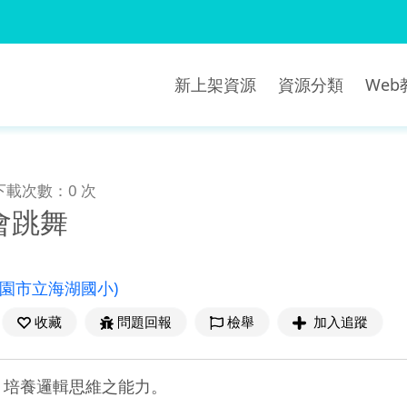
新上架資源
資源分類
We
下載次數：0 次
會跳舞
桃園市立海湖國小)
收藏
問題回報
檢舉
加入追蹤
趣、培養邏輯思維之能力。