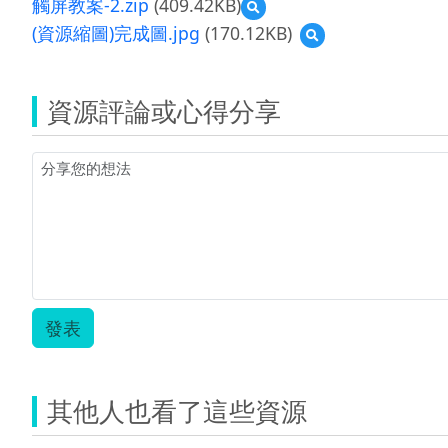
觸屏教案-2.zip
(409.42KB)
預
覽
(資源縮圖)完成圖.jpg
(170.12KB)
預
觸
覽
屏
(資
教
源
案-2.zip
資源評論或心得分享
縮
圖)
完
成
圖.jpg
發表
其他人也看了這些資源