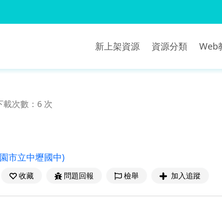
新上架資源
資源分類
We
下載次數：6 次
桃園市立中壢國中)
收藏
問題回報
檢舉
加入追蹤