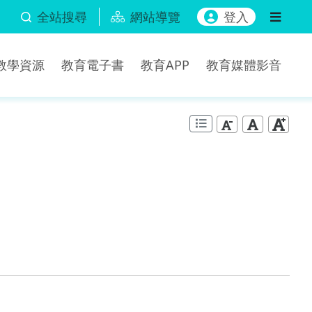
全站搜尋
網站導覽
登入
b教學資源
教育電子書
教育APP
教育媒體影音