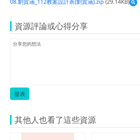
08.劉質涵_112教案設計表(劉質涵).zip
(29.14KB)
預
覽
08
劉
資源評論或心得分享
質
涵
_1
教
案
設
計
表
(
質
涵)
發表
其他人也看了這些資源