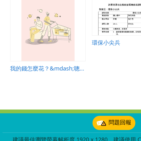
環保小尖兵
我的錢怎麼花？&mdash;聰明消費與家庭理財初探
:::
問題回報
建議最佳瀏覽螢幕解析度 1920 x 1280，建議使用 Chr