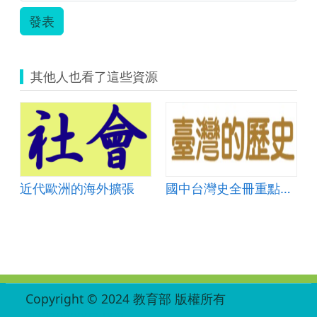
九
發表
年
級
上
學
其他人也看了這些資源
期
第
五
單
元
第
1
小
節.zip
近代歐洲的海外擴張
國中台灣史全冊重點複習
:::
Copyright © 2024 教育部 版權所有
ED27030007-003