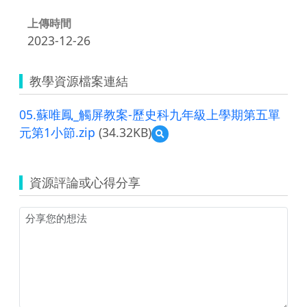
上傳時間
2023-12-26
教學資源檔案連結
05.蘇唯鳳_觸屏教案-歷史科九年級上學期第五單
元第1小節.zip
(34.32KB)
預
覽
05.
蘇
資源評論或心得分享
唯
鳳
_
觸
屏
教
案-
歷
史
科