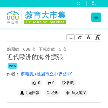
:::
跳到主要內容
:::
點閱數：698 次
下載次數：5 次
近代歐洲的海外擴張
web
作者：
蘇唯鳳
(桃園市立中壢國中)
0
0
收藏
問題回報
檢舉
加入追蹤