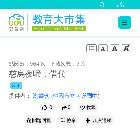
:::
跳到主要內容
:::
點閱數：964 次
下載次數：7 次
慈烏夜啼：借代
web
提供者：
劉書含
(桃園市立南崁國中)
0
0
收藏
問題回報
檢舉
加入追蹤