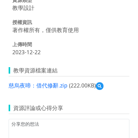
教學設計
授權資訊
著作權所有，僅供教育使用
上傳時間
2023-12-22
教學資源檔案連結
慈烏夜啼：借代修辭.zip
(222.00KB)
預
覽
慈
烏
資源評論或心得分享
夜
啼：
借
代
修