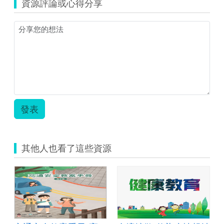
資源評論或心得分享
活
動
設
計
表-
健
康
看
過
來.zip
發表
其他人也看了這些資源