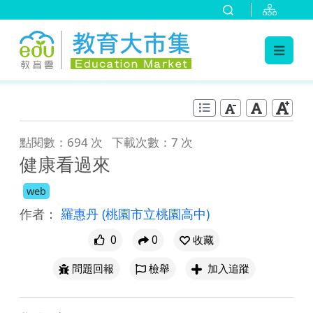
:::
跳到主要內容
:::
點閱數：694 次
下載次數：7 次
健康看過來
web
作者：
羅惠丹
(桃園市立桃園高中)
0
0
收藏
問題回報
檢舉
加入追蹤