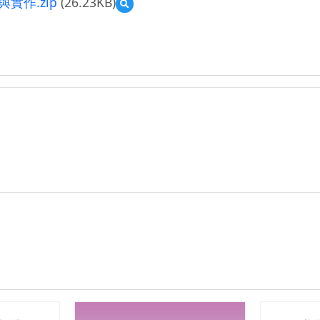
實作.zip
(26.23KB)
預
覽
5.
開
開
關
關!6PIN
開
關!!
—
6pin
開
關
控
制
馬
達
電
路
講
解
與
實
作.zip