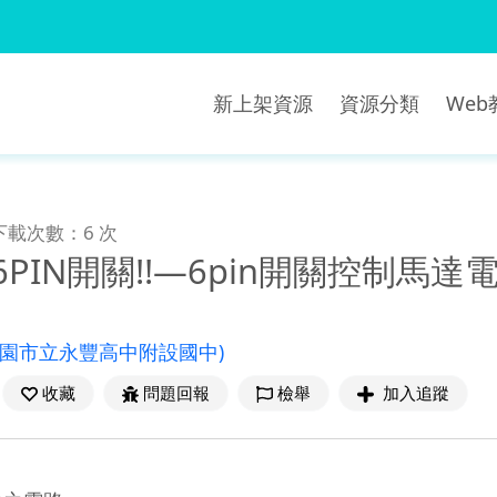
新上架資源
資源分類
We
下載次數：6 次
6PIN開關!!—6pin開關控制馬
桃園市立永豐高中附設國中)
收藏
問題回報
檢舉
加入追蹤