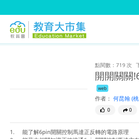
:::
跳到主要內容
:::
點閱數：719 次
開開關關!
web
作者：
何昆翰
(
0
0
1.	能了解6pin開關控制馬達正反轉的電路原理
