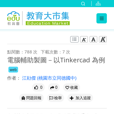
:::
跳到主要內容
:::
點閱數：788 次
下載次數：7 次
電腦輔助製圖－以Tinkercad 為例
web
作者：
江勛傑
(桃園市立同德國中)
0
0
收藏
問題回報
檢舉
加入追蹤