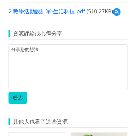
2.教學活動設計單-生活科技.pdf
(510.27KB)
預
覽
2.
教
資源評論或心得分享
學
活
動
設
計
單-
生
活
科
技.pdf
發表
其他人也看了這些資源