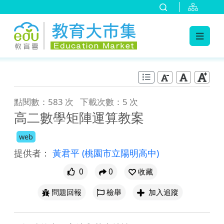
:::
跳到主要內容
:::
點閱數：583 次
下載次數：5 次
高二數學矩陣運算教案
web
提供者：
黃君平
(桃園市立陽明高中)
0
0
收藏
問題回報
檢舉
加入追蹤