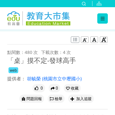
:::
跳到主要內容
:::
點閱數：480 次
下載次數：4 次
「桌」摸不定-發球高手
web
提供者：
胡毓榮
(桃園市立中壢國小)
0
0
收藏
問題回報
檢舉
加入追蹤