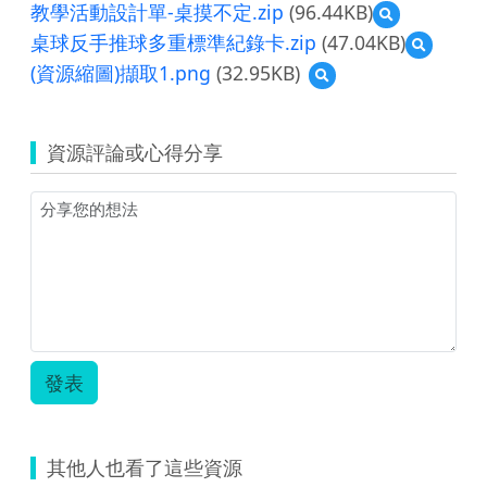
教學活動設計單-桌摸不定.zip
(96.44KB)
預
覽
桌球反手推球多重標準紀錄卡.zip
(47.04KB)
預
教
覽
(資源縮圖)擷取1.png
(32.95KB)
預
學
桌
覽
活
球
(資
動
反
源
設
手
資源評論或心得分享
縮
計
推
圖)
單-
球
擷
桌
多
取
摸
重
1.png
不
標
定.zip
準
紀
錄
卡.zip
發表
其他人也看了這些資源