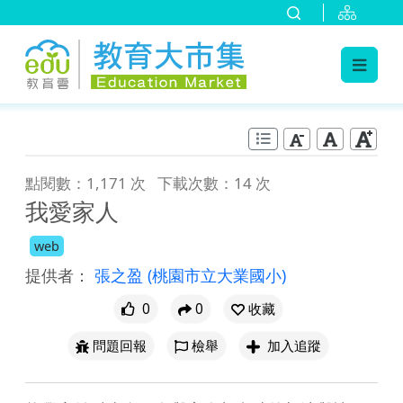
:::
跳到主要內容
:::
點閱數：1,171 次
下載次數：14 次
我愛家人
web
提供者：
張之盈
(桃園市立大業國小)
0
0
收藏
問題回報
檢舉
加入追蹤