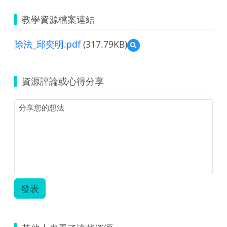
教學資源檔案連結
除法_邱奕明.pdf
(317.79KB)
預
覽
除
法
資源評論或心得分享
_
邱
奕
明.pdf
發表