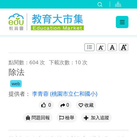
:::
跳到主要內容
:::
點閱數：604 次
下載次數：10 次
除法
web
提供者：
李青蓉
(桃園市立仁和國小)
0
0
收藏
問題回報
檢舉
加入追蹤