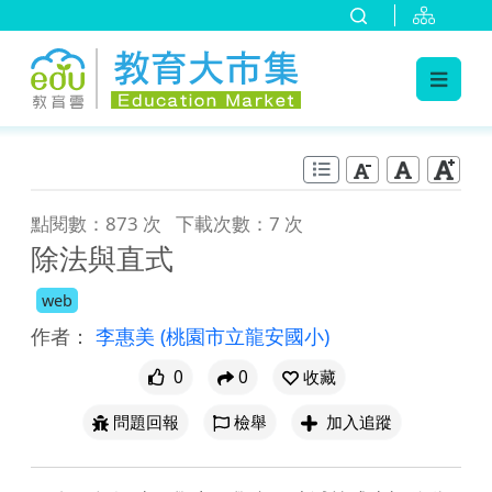
:::
跳到主要內容
:::
點閱數：873 次
下載次數：7 次
除法與直式
web
作者：
李惠美
(桃園市立龍安國小)
0
0
收藏
問題回報
檢舉
加入追蹤