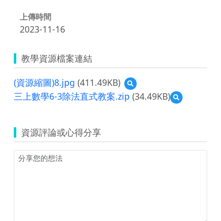
上傳時間
2023-11-16
教學資源檔案連結
(資源縮圖)8.jpg
(411.49KB)
預
覽
三上數學6-3除法直式教案.zip
(34.49KB)
預
(資
覽
源
三
縮
上
圖)8.jpg
資源評論或心得分享
數
學
6-
3
除
法
直
式
教
案.zip