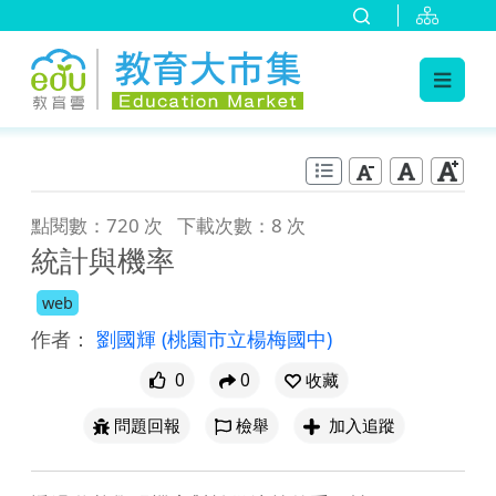
:::
跳到主要內容
:::
點閱數：720 次
下載次數：8 次
統計與機率
web
作者：
劉國輝
(桃園市立楊梅國中)
0
0
收藏
問題回報
檢舉
加入追蹤