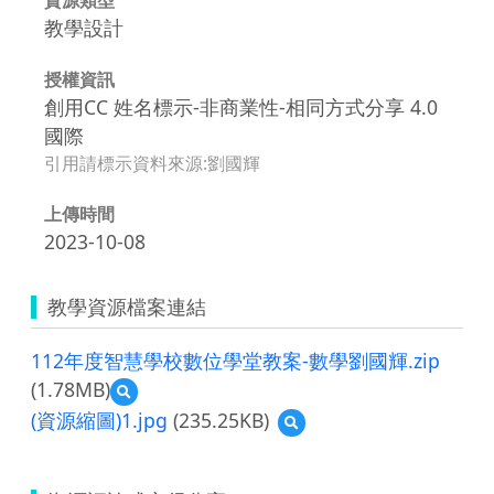
教學設計
授權資訊
創用CC 姓名標示-非商業性-相同方式分享 4.0
國際
引用請標示資料來源:劉國輝
上傳時間
2023-10-08
教學資源檔案連結
112年度智慧學校數位學堂教案-數學劉國輝.zip
(1.78MB)
預
覽
(資源縮圖)1.jpg
(235.25KB)
預
112
覽
年
(資
度
源