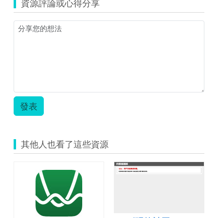
智
資源評論或心得分享
縮
慧
圖)1.jpg
學
校
數
位
學
堂
教
案-
數
學
發表
劉
國
輝.zip
其他人也看了這些資源