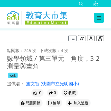
:::
跳到主要內容
:::
點閱數：745 次
下載次數：4 次
數學領域 / 第三單元―角度，3-2-
測量與畫角
web
提供者：
施文智
(桃園市立光明國小)
0
0
收藏
問題回報
檢舉
加入追蹤