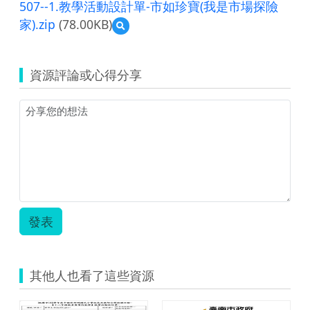
507--1.教學活動設計單-市如珍寶(我是市場探險
家).zip
(78.00KB)
預
覽
507-
-1.
資源評論或心得分享
教
學
活
動
設
計
單-
市
如
珍
寶
發表
(我
是
市
場
其他人也看了這些資源
探
險
家).zip