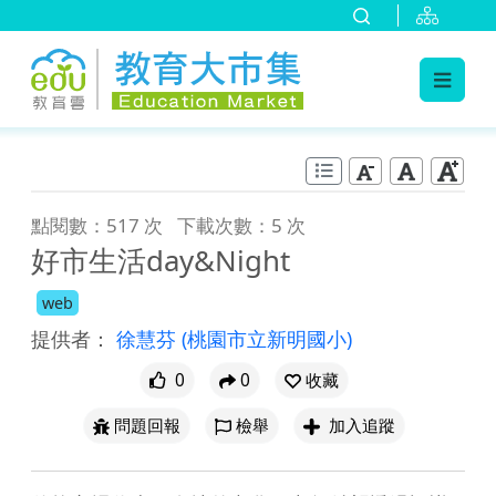
:::
跳到主要內容
:::
點閱數：517 次
下載次數：5 次
好市生活day&Night
web
提供者：
徐慧芬
(桃園市立新明國小)
0
0
收藏
問題回報
檢舉
加入追蹤