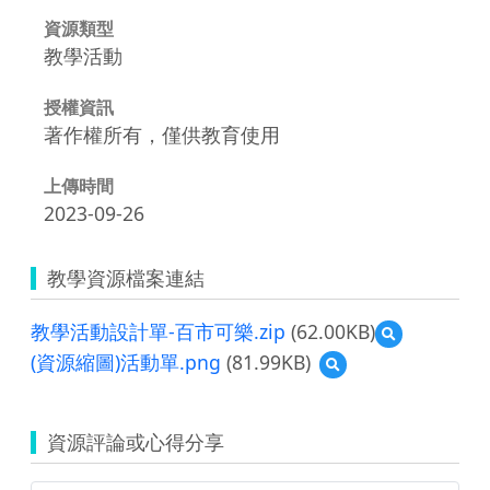
資源類型
教學活動
授權資訊
著作權所有，僅供教育使用
上傳時間
2023-09-26
教學資源檔案連結
教學活動設計單-百市可樂.zip
(62.00KB)
預
覽
(資源縮圖)活動單.png
(81.99KB)
預
教
覽
學
(資
活
源
動
資源評論或心得分享
縮
設
圖)
計
活